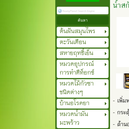
น้ำสก
ต้นฝันสมุนไพร
ตะวันเดือน
สหายฤทธิ์เย็น
หมวดอุปกรณ์
การทำดีท็อกช์
หมวดไม้กัวซา
ชนิดต่างๆ
- เพิ่ม
บ้านอโรคยา
- กระตุ
หมวดน้ำมัน
มะพร้าว
- ต้าน