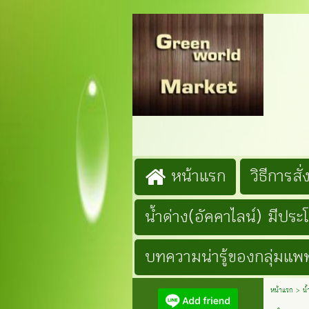
G
Lin
โ
หน้าแรก
วิธีการสั่ง
น้ำด่าง(อัคคาไลน์) มีประ
บทความน่ารู้ของกลุ่มแพท
หน้าแรก
>
น้