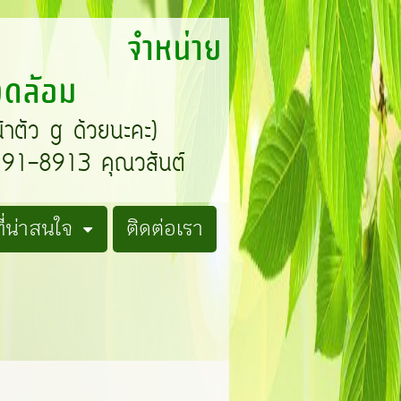
T จำหน่าย
แวดล้อม
น้าตัว g ด้วยนะคะ)
1-8913 คุณวสันต์
่น่าสนใจ
ติดต่อเรา