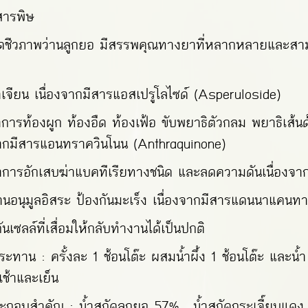
สารพิษ
ัดชีวภาพว่านลูกยอ มีสรรพคุณทางยาที่หลากหลายและสาม
ังนี้
าเจียน เนื่องจากมีสารแอสเปรูโลไซด์ (Asperuloside)
าการท้องผูก ท้องอืด ท้องเฟ้อ ขับพยาธิตัวกลม พยาธิเส้
จากมีสารแอนทราควินโนน (Anthraquinone)
การอักเสบฆ่าแบคทีเรียทางชนิด และลดความดันเนื่องจาก
้านอนุมูลอิสระ ป้องกันมะเร็ง เนื่องจากมีสารแดนนาแคนท
ันเซลล์ที่เสื่อมให้กลับทำงานได้เป็นปกติ
บประทาน : ครั้งละ 1 ช้อนโต๊ะ ผสมน้ำผึ้ง 1 ช้อนโต๊ะ และน
ช้าและเย็น
ระกอบสำคัญ : น้ำสกัดลูกยอ 57% น้ำสกัดกระเจี๊ยบแด