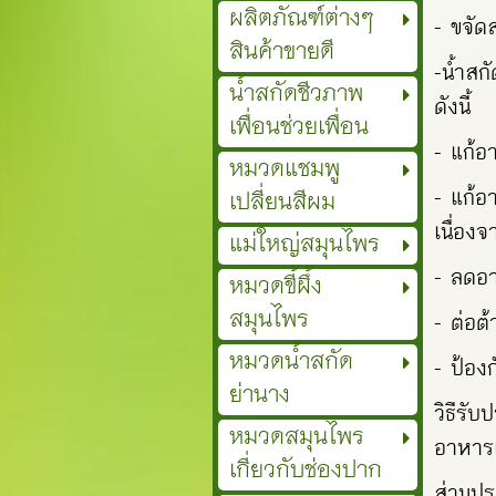
ผลิตภัณฑ์ต่างๆ
- ขจัด
สินค้าขายดี
-น้ำสก
น้ำสกัดชีวภาพ
ด
เพื่อนช่วยเพื่อน
- แก้อ
หมวดแชมพู
- แก้อ
เปลี่ยนสีผม
เนื่อง
แม่ใหญ่สมุนไพร
- ลดอา
หมวดขี้ผึ้ง
สมุนไพร
- ต่อต
หมวดน้ำสกัด
- ป้องก
ย่านาง
วิธีรั
หมวดสมุนไพร
อาหารเ
เกี่ยวกับช่องปาก
ส่วนป