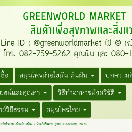
REENWORLD MARKE
สินค้าเพื่อสุขภาพและสิ่ง
e ID : @greenworldmarket (มี @ ห
ทร. 082-759-5262 คุณฝัน และ 080-19
ซื้อ
สมุนไพรถ่ายไขมัน ต้นฝัน
บทความที
โยชน์และคุณค่า
วิธีทำอาหารมังสวิรัติ
ย์วิถีธรรม
สมุนไพรไทย
ำสกัดชีวภาพ เพื่อนช่วยเพื่อน
>
น้ำสกัดชีวภาพ ลูกยอ (Bioextract) 750 Ml.