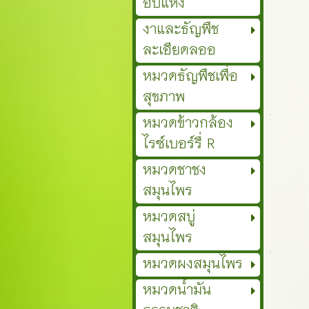
อบแห้ง
งาและธัญพืช
ละเอียดลออ
หมวดธัญพืชเพื่อ
สุขภาพ
หมวดข้าวกล้อง
ไรซ์เบอร์รี่ R
หมวดชาชง
สมุนไพร
หมวดสบู่
สมุนไพร
หมวดผงสมุนไพร
หมวดน้ำมัน