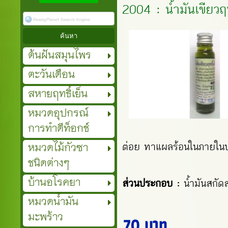
2004 : น้ำมันเขียวฤ
ต้นฝันสมุนไพร
ตะวันเดือน
สหายฤทธิ์เย็น
หมวดอุปกรณ์
การทำดีท็อกช์
หมวดไม้กัวซา
ต่อย ทาแผลร้อนในภายในป
ชนิดต่างๆ
บ้านอโรคยา
ส่วนประกอบ :
น้ำมันสกัด
หมวดน้ำมัน
มะพร้าว
70 บาท