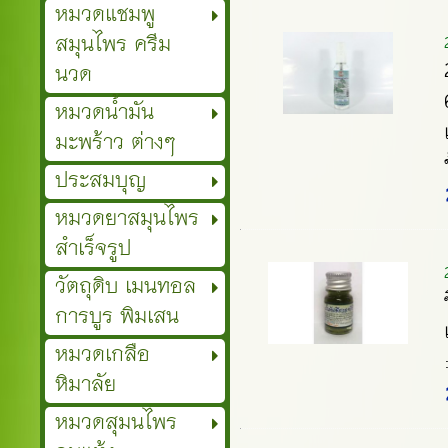
หมวดแชมพู
สมุนไพร ครีม
นวด
หมวดน้ำมัน
มะพร้าว ต่างๆ
ประสมบุญ
หมวดยาสมุนไพร
สำเร็จรูป
วัตถุดิบ เมนทอล
การบูร พิมเสน
หมวดเกลือ
หิมาลัย
หมวดสุมนไพร