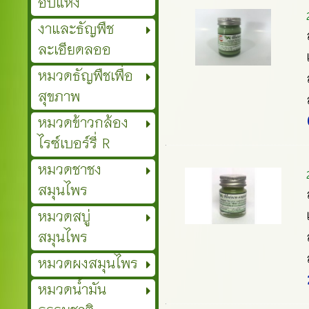
อบแห้ง
งาและธัญพืช
ละเอียดลออ
หมวดธัญพืชเพื่อ
สุขภาพ
หมวดข้าวกล้อง
ไรซ์เบอร์รี่ R
หมวดชาชง
สมุนไพร
หมวดสบู่
สมุนไพร
หมวดผงสมุนไพร
หมวดน้ำมัน