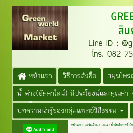
GREENW
สิน
Line ID : @gre
โทร. 082-759
หน้าแรก
วิธีการสั่งซื้อ
สมุนไพรถ
น้ำด่าง(อัคคาไลน์) มีประโยชน์และคุณค่า
บทความน่ารู้ของกลุ่มแพทย์วิถีธรรม
หน้าแรก
>
ตะวันเดือน
>
2004 : น้ำมันเขียวฤทธิ์เย