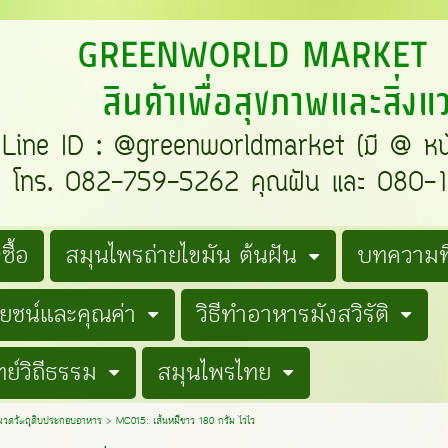
REENWORLD MARKE
สินค้าเพื่อสุขภาพและสิ่ง
e ID : @greenworldmarket (มี @ ห
ทร. 082-759-5262 คุณฝัน และ 080-19
ซื้อ
สมุนไพรถ่ายไขมัน ต้นฝัน
บทความที
โยชน์และคุณค่า
วิธีทำอาหารมังสวิรัติ
ย์วิถีธรรม
สมุนไพรไทย
มวดวัตถุดิบประกอบอาหาร
>
MC015: เส้นหมี่ขาว 180 กรัม ไวไว