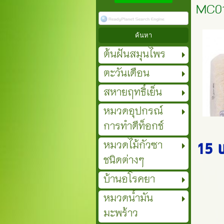
MC015
ต้นฝันสมุนไพร
ตะวันเดือน
สหายฤทธิ์เย็น
หมวดอุปกรณ์
การทำดีท็อกช์
หมวดไม้กัวซา
15 
ชนิดต่างๆ
บ้านอโรคยา
หมวดน้ำมัน
มะพร้าว