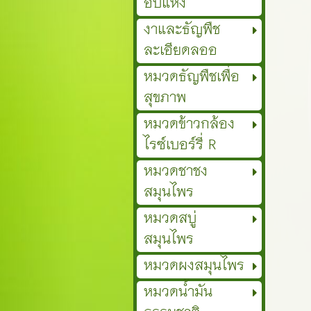
อบแห้ง
งาและธัญพืช
ละเอียดลออ
หมวดธัญพืชเพื่อ
สุขภาพ
หมวดข้าวกล้อง
ไรซ์เบอร์รี่ R
หมวดชาชง
สมุนไพร
หมวดสบู่
สมุนไพร
หมวดผงสมุนไพร
หมวดน้ำมัน