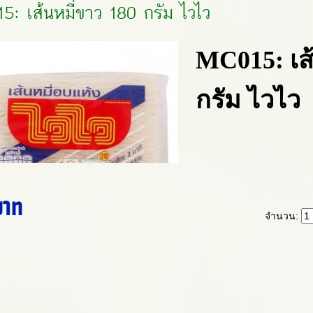
: เส้นหมี่ขาว 180 กรัม ไวไว
MC015: เส
กรัม ไวไว
บาท
จำนวน: