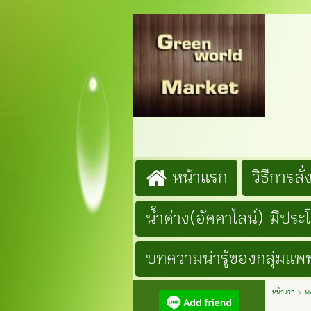
G
Lin
โ
หน้าแรก
วิธีการสั่ง
น้ำด่าง(อัคคาไลน์) มีประ
บทความน่ารู้ของกลุ่มแพท
หน้าแรก
>
ห