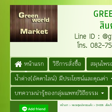
GREENW
สิน
Line ID : @gre
โทร. 082-759
หน้าแรก
วิธีการสั่งซื้อ
สมุนไพรถ
น้ำด่าง(อัคคาไลน์) มีประโยชน์และคุณค่า
บทความน่ารู้ของกลุ่มแพทย์วิถีธรรม
หน้าแรก
>
หมวดสุมนไพรอบแห้ง
>
DH006: เม็ดเก๊