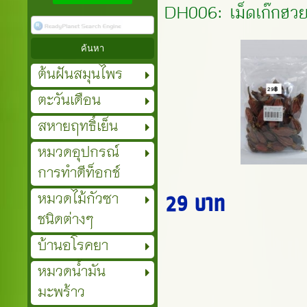
DH006: เม็ดเก๊กฮวย
ต้นฝันสมุนไพร
ตะวันเดือน
สหายฤทธิ์เย็น
หมวดอุปกรณ์
การทำดีท็อกช์
หมวดไม้กัวซา
29 บาท
ชนิดต่างๆ
บ้านอโรคยา
หมวดน้ำมัน
มะพร้าว