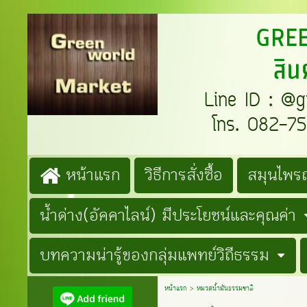
GREENW
สิน
Line ID : @gre
โทร. 082-759
หน้าแรก
วิธีการสั่งซื้อ
สมุนไพรถ
น้ำด่าง(อัคคาไลน์) มีประโยชน์และคุณค่า
บทความน่ารู้ของกลุ่มแพทย์วิถีธรรม
หน้าแรก
>
หมวดน้ำมันธรรมชาติ