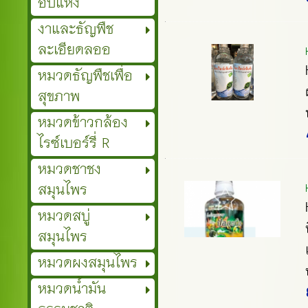
อบแห้ง
งาและธัญพืช
ละเอียดลออ
หมวดธัญพืชเพื่อ
สุขภาพ
หมวดข้าวกล้อง
ไรซ์เบอร์รี่ R
หมวดชาชง
สมุนไพร
หมวดสบู่
สมุนไพร
หมวดผงสมุนไพร
หมวดน้ำมัน