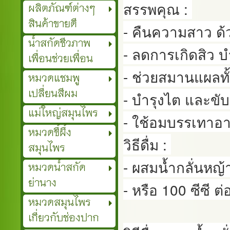
สรรพคุณ : 

ผลิตภัณฑ์ต่างๆ
สินค้าขายดี
- คืนความสาว ด้
น้ำสกัดชีวภาพ
- ลดการเกิดสิว บ
เพื่อนช่วยเพื่อน
- ช่วยสมานแผลทั
หมวดแชมพู
เปลี่ยนสีผม
- บำรุงไต และขับ
แม่ใหญ่สมุนไพร
- ใช้อมบรรเทาอ
หมวดขี้ผึ้ง
วิธีดื่ม : 

สมุนไพร
- ผสมน้ำกลั่นหญ้า
หมวดน้ำสกัด
ย่านาง
- หรือ 100 ซีซี ต่
หมวดสมุนไพร
เกี่ยวกับช่องปาก