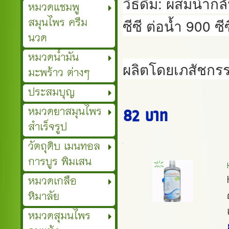
วิธีดื่ม: ผสมน้ำกล
หมวดแชมพู
สมุนไพร ครีม
ซีซี ต่อน้ำ 900 ซีซ
นวด
หมวดน้ำมัน
ผลิตโดยเภสัชก
มะพร้าว ต่างๆ
ประสมบุญ
หมวดยาสมุนไพร
82 บาท
สำเร็จรูป
วัตถุดิบ เมนทอล
การบูร พิมเสน
หมวดเกลือ
หิมาลัย
หมวดสุมนไพร