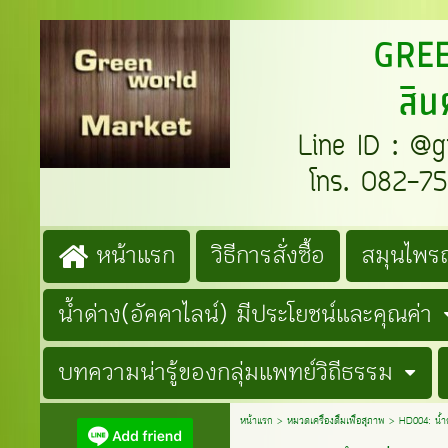
GREENW
สิน
Line ID : @gre
โทร. 082-759
หน้าแรก
วิธีการสั่งซื้อ
สมุนไพรถ
น้ำด่าง(อัคคาไลน์) มีประโยชน์และคุณค่า
บทความน่ารู้ของกลุ่มแพทย์วิถีธรรม
หน้าแรก
>
หมวดเครื่องดื่มเพื่อสุภาพ
>
HD004: น้ำ