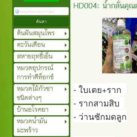
HD004: น้ำกลั่นคุ
ต้นฝันสมุนไพร
ตะวันเดือน
สหายฤทธิ์เย็น
หมวดอุปกรณ์
การทำดีท็อกช์
หมวดไม้กัวซา
- ใบเตย+ราก  

ชนิดต่างๆ
- รากสามสิบ  

บ้านอโรคยา
- ว่านชักมดลูก

หมวดน้ำมัน
มะพร้าว