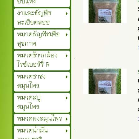
อบแห้ง
งาและธัญพืช
ละเอียดลออ
หมวดธัญพืชเพื่อ
สุขภาพ
หมวดข้าวกล้อง
ไรซ์เบอร์รี่ R
หมวดชาชง
สมุนไพร
หมวดสบู่
สมุนไพร
หมวดผงสมุนไพร
หมวดน้ำมัน