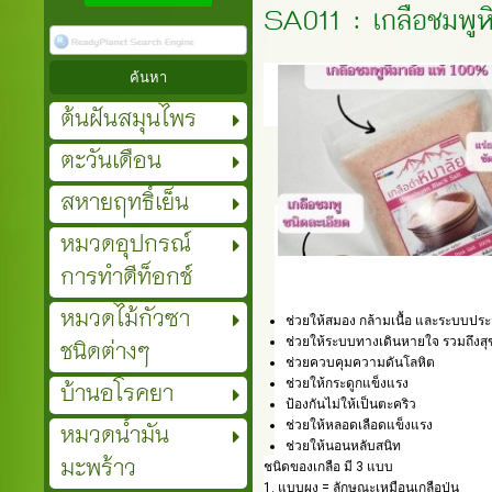
SA011 : เกลือชมพูห
ต้นฝันสมุนไพร
ตะวันเดือน
สหายฤทธิ์เย็น
หมวดอุปกรณ์
การทำดีท็อกช์
หมวดไม้กัวซา
ช่วยให้สมอง กล้ามเนื้อ และระบบประ
ชนิดต่างๆ
ช่วยให้ระบบทางเดินหายใจ รวมถึงสุ
ช่วยควบคุมความดันโลหิต
บ้านอโรคยา
ช่วยให้กระดูกแข็งแรง
ป้องกันไม่ให้เป็นตะคริว
หมวดน้ำมัน
ช่วยให้หลอดเลือดแข็งแรง
ช่วยให้นอนหลับสนิท
มะพร้าว
ชนิดของเกลือ มี 3 แบบ
1. แบบผง = ลักษณะเหมือนเกลือป่น