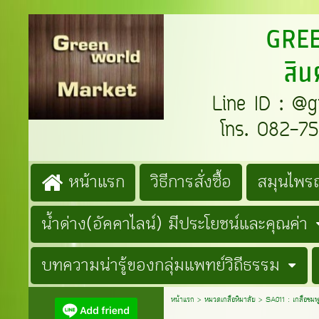
GREENW
สิน
Line ID : @gre
โทร. 082-759
หน้าแรก
วิธีการสั่งซื้อ
สมุนไพรถ
น้ำด่าง(อัคคาไลน์) มีประโยชน์และคุณค่า
บทความน่ารู้ของกลุ่มแพทย์วิถีธรรม
หน้าแรก
>
หมวดเกลือหิมาลัย
>
SA011 : เกลือชมพ