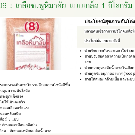
9 : เกลือชมพูหิมาลัย แบบเกล็ด 1 กิโลกรัม
ประโยชน์สุขภาพอันโด่ง
หลายคนเชื่อว่าการบริโภคเกลือหิ
ประโยชน์มากมาย ดังนี้
ช่วยรักษาระดับของเหลวในร่างก
ช่วยปรับสมดุลค่าความเป็นกรดด่
องฃ
่ช่วยควบคุมระดับน้ำตาลในเลือ
ช่วยดูดซึมอนุภาคอาหาร (food pa
ช่วยให้สมอง กล้ามเนื้อ และระบ
้ระบบทางเดินหายใจ รวมถึงสุขภาพไซนัสดีขึ้น
วบคุมความดันโลหิต
้กระดูกแข็งแรง
นไม่ให้เป็นตะคริว
้หลอดเลือดแข็งแรง
้นอนหลับสนิท
ลือ มี 3 แบบ
= ลักษณะเหมือนเกลือป่น
อียด = ลักษณะเหมือนเกล็ดน้ำตาล