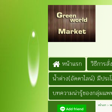
G
Lin
โ
หน้าแรก
วิธีการสั่ง
น้ำด่าง(อัคคาไลน์) มีประ
บทความน่ารู้ของกลุ่มแพท
หน้าแรก
>
หม