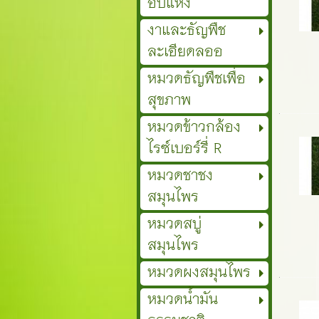
อบแห้ง
งาและธัญพืช
ละเอียดลออ
หมวดธัญพืชเพื่อ
สุขภาพ
หมวดข้าวกล้อง
ไรซ์เบอร์รี่ R
หมวดชาชง
สมุนไพร
หมวดสบู่
สมุนไพร
หมวดผงสมุนไพร
หมวดน้ำมัน