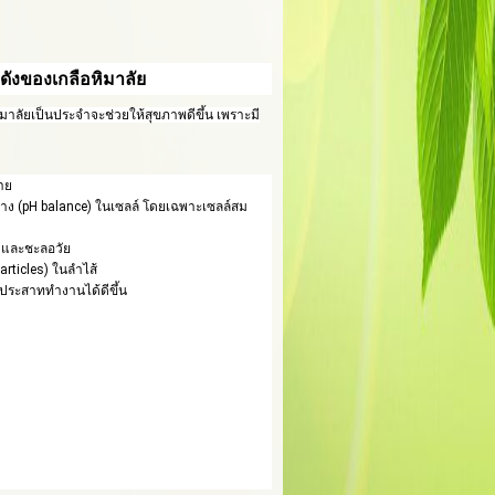
ดังของเกลือหิมาลัย
มาลัยเป็นประจำจะช่วยให้สุขภาพดีขึ้น เพราะมี
าย
าง (pH balance) ในเซลล์ โดยเฉพาะเซลล์สม
ด และชะลอวัย
rticles) ในลำไส้
บประสาททำงานได้ดีขึ้น