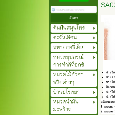
SA00
ต้นฝันสมุนไพร
ตะวันเดือน
สหายฤทธิ์เย็น
หมวดอุปกรณ์
การทำดีท็อกช์
หมวดไม้กัวซา
ช่วยให
ช่วยค
ชนิดต่างๆ
ช่วยให
ป้องกั
บ้านอโรคยา
ช่วยให
ช่วยให
หมวดน้ำมัน
ชนิดของเก
มะพร้าว
1. แบบผง 
2. แบบละเ