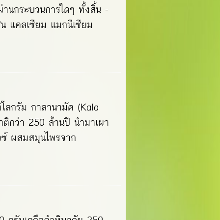
ผ่านกระบวนการใดๆ ทั้งสิ้น -
ช่น แคลเซียม แมกนีเซียม
ิโลกรัม กาลานามัค (Kala
ติกว่า 250 ล้านปี นำมาเผา
ิวซ์ ผสมสมุนไพรจาก