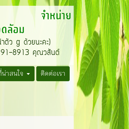
T จำหน่าย
แวดล้อม
น้าตัว g ด้วยนะคะ)
1-8913 คุณวสันต์
่น่าสนใจ
ติดต่อเรา