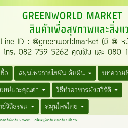
REENWORLD MARKE
สินค้าเพื่อสุขภาพและสิ่ง
e ID : @greenworldmarket (มี @ ห
ทร. 082-759-5262 คุณฝัน และ 080-19
ซื้อ
สมุนไพรถ่ายไขมัน ต้นฝัน
บทความที
โยชน์และคุณค่า
วิธีทำอาหารมังสวิรัติ
ย์วิถีธรรม
สมุนไพรไทย
วดเกลือหิมาลัย
>
SA009 : เกลือชมพูหิมาลัย แบบเกล็ด 1 กิโลกรัม