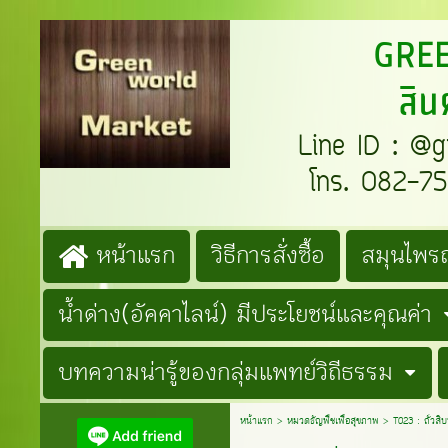
GREENW
สิน
Line ID : @gre
โทร. 082-759
หน้าแรก
วิธีการสั่งซื้อ
สมุนไพรถ
น้ำด่าง(อัคคาไลน์) มีประโยชน์และคุณค่า
บทความน่ารู้ของกลุ่มแพทย์วิถีธรรม
หน้าแรก
>
หมวดธัญพืชเพื่อสุขภาพ
>
T023 : ถั่วสิบ