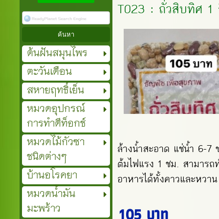
T023 : ถั่วสิบทิศ 1 
ต้นฝันสมุนไพร
ตะวันเดือน
สหายฤทธิ์เย็น
หมวดอุปกรณ์
การทำดีท็อกช์
หมวดไม้กัวซา
ล้างน้ำสะอาด แช่น้ำ 6-7 
ชนิดต่างๆ
ต้มไฟแรง 1 ชม. สามารถ
บ้านอโรคยา
อาหารได้ทั้งคาวและหวาน
หมวดน้ำมัน
มะพร้าว
105 บาท