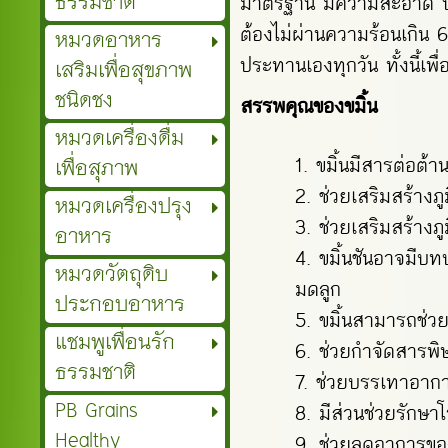
ธรรมชาติ
มาตรฐาน มีความสะอาด ป
ต้องไม่ผ่านความร้อนเกิน 
หมวดอาหาร
ประทานเองทุกวัน ทั้งนี้เพ
เสริมเพื่อสุขภาพ
ชนิดชง
สรรพคุณของขมิ้น
หมวดเครื่องดื่ม
เพื่อสุภาพ
ขมิ้นมีสารต่อต้
ช่วยเสริมสร้างภ
หมวดเครื่องปรุง
ช่วยเสริมสร้างภู
อาหาร
ขมิ้นชันอาจมีบท
หมวดวัตถุดิบ
มดลูก
ประกอบอาหาร
ขมิ้นสามารถช่ว
แชมพูเพื่อนรัก
ช่วยกำจัดสารพ
ธรรมชาติ
ช่วยบรรเทาอาก
PB Grains
มีส่วนช่วยรักษา
Healthy
ช่วยลดอาการขอ