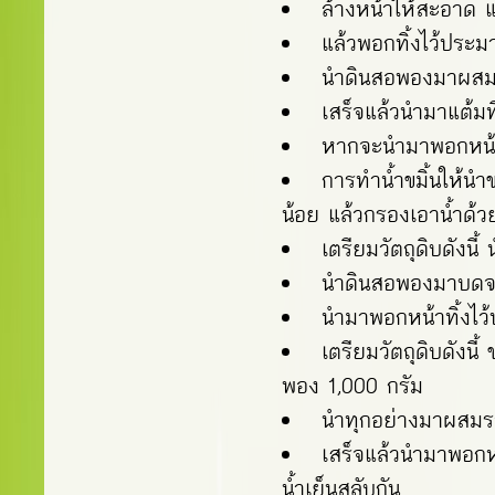
ล้างหน้าให้สะอาด แล
แล้วพอกทิ้งไว้ประม
นำดินสอพองมาผสมกั
เสร็จแล้วนำมาแต้มที
หากจะนำมาพอกหน้า
การทำน้ำขมิ้นให้นำ
น้อย แล้วกรองเอาน้ำด้
เตรียมวัตถุดิบดังน
นำดินสอพองมาบดจนล
นำมาพอกหน้าทิ้งไว
เตรียมวัตถุดิบดังน
พอง 1,000 กรัม
นำทุกอย่างมาผสมรว
เสร็จแล้วนำมาพอกห
น้ำเย็นสลับกัน