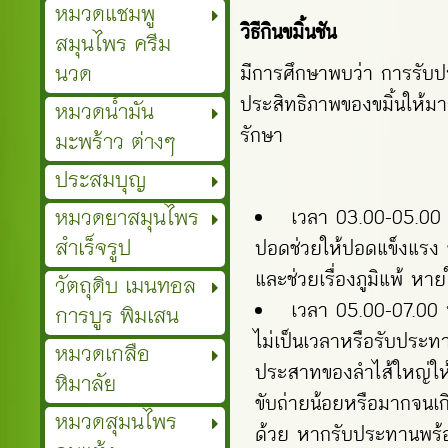
หมวดแชมพู
วิธีกินขมิ้นชัน
สมุนไพร ครีม
นวด
มีการศึกษาพบว่า การรับป
ประสิทธิภาพของขมิ้นให้มาก
หมวดน้ำมัน
รักษา
มะพร้าว ต่างๆ
ประสมบุญ
หมวดยาสมุนไพร
เวลา 03.00-05.00 
สำเร็จรูป
ปอดช่วยให้ปอดแข็งแรง ช่
และช่วยเรื่องภูมิแพ้ หา
วัตถุดิบ เมนทอล
เวลา 05.00-07.00 น
การบูร พิมเสน
ไม่เป็นเวลาหรือรับประท
หมวดเกลือ
ประสาทของลำไส้ใหญ่ให้บี
หิมาลัย
ขับถ่ายน้อยหรือมากจนเก
หมวดสุมนไพร
ด้วย หากรับประทานพร้อม