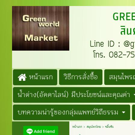
GREENW
สิน
Line ID : @gre
โทร. 082-759
หน้าแรก
วิธีการสั่งซื้อ
สมุนไพรถ
น้ำด่าง(อัคคาไลน์) มีประโยชน์และคุณค่า
บทความน่ารู้ของกลุ่มแพทย์วิถีธรรม
หน้าแรก
>
สมุนไพรไทย
>
ขมิ้นชัน