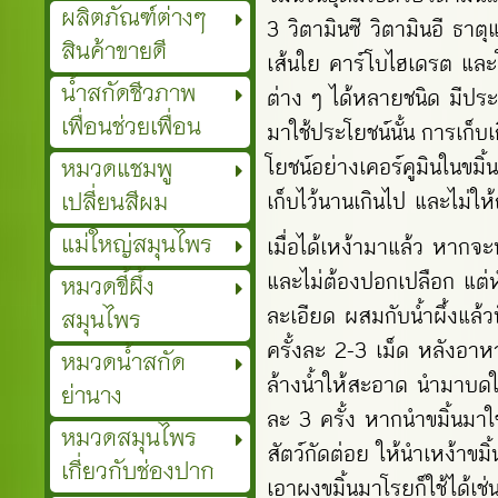
ผลิตภัณฑ์ต่างๆ
3 วิตามินซี วิตามินอี ธา
สินค้าขายดี
เส้นใย คาร์โบไฮเดรต และ
น้ำสกัดชีวภาพ
ต่าง ๆ ได้หลายชนิด มีประ
เพื่อนช่วยเพื่อน
มาใช้ประโยชน์นั้น การเก็บ
หมวดแชมพู
โยชน์อย่างเคอร์คูมินในขมิ้
เปลี่ยนสีผม
เก็บไว้นานเกินไป และไม่
แม่ใหญ่สมุนไพร
เมื่อได้เหง้ามาแล้ว หากจ
และไม่ต้องปอกเปลือก แต่ห
หมวดขี้ผึ้ง
ละเอียด ผสมกับน้ำผึ้งแล้ว
สมุนไพร
ครั้งละ 2-3 เม็ด หลังอา
หมวดน้ำสกัด
ล้างน้ำให้สะอาด นำมาบดให
ย่านาง
ละ 3 ครั้ง หากนำขมิ้นมาใ
หมวดสมุนไพร
สัตว์กัดต่อย ให้นำเหง้าขม
เกี่ยวกับช่องปาก
เอาผงขมิ้นมาโรยก็ใช้ได้เช่