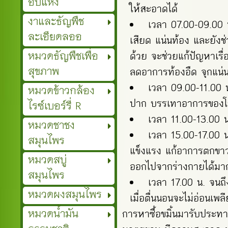
อบแห้ง
ให้สะอาดได้
งาและธัญพืช
เวลา 07.00-09.00 
ละเอียดลออ
เสียด แน่นท้อง และยังช
หมวดธัญพืชเพื่อ
ด้วย จะช่วยแก้ปัญหาเร
สุขภาพ
ลดอาการท้องอืด จุกแน่น
เวลา 09.00-11.00 น
หมวดข้าวกล้อง
ปาก บรรเทาอาการของโร
ไรซ์เบอร์รี่ R
เวลา 11.00-13.00 น
หมวดชาชง
เวลา 15.00-17.00 
สมุนไพร
แข็งแรง แก้อาการตกขาว
หมวดสบู่
ออกไปจากร่างกายได้มา
สมุนไพร
เวลา 17.00 น. จนถึ
หมวดผงสมุนไพร
เมื่อตื่นนอนจะไม่อ่อนเพล
หมวดน้ำมัน
การหาซื้อขมิ้นมารับประท