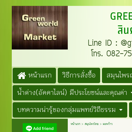
GREENW
สิน
Line ID : @gre
โทร. 082-759
หน้าแรก
วิธีการสั่งซื้อ
สมุนไพรถ
น้ำด่าง(อัคคาไลน์) มีประโยชน์และคุณค่า
บทความน่ารู้ของกลุ่มแพทย์วิถีธรรม
หน้าแรก
>
สมุนไพรไทย
>
มะพร้าว