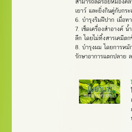
สามารถลดรอยหมองคล้ำ ล
เยาว์ และยิ่งกินคู่กับกร
6. บํารุงริมฝีปาก เมื่อท
7. เช็ดเครื่องสําอางค์ 
ลึก โดยไม่ทิ้งสารเคมีตก
8. บํารุงผม โดยการหมั
รักษาอาการแตกปลาย ล