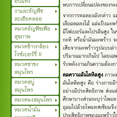
อบแห้ง
พบการเปลี่ยนแปลงของระดั
งาและธัญพืช
จากการทดลองดังกล่าว แม้
ละเอียดลออ
เลือดลดลงได้ แต่แป้งมะพ
หมวดธัญพืชเพื่อ
มีไฟเบอร์และโปรตีนสูง ในขณ
สุขภาพ
กะทิ หรือน้ำมันมะพร้าว จะ
หมวดข้าวกล้อง
เสียจากมะพร้าวรูปแบบต่าง
ไรซ์เบอร์รี่ R
ปริมาณมากเกินไป โดยเฉพา
หมวดชาชง
รับพลังงานเกินความต้องกา
สมุนไพร
ลดความดันโลหิตสูง
ภาวะค
หมวดสบู่
ดันโลหิตสูง คือ ร่างกาย
สมุนไพร
อย่างมีประสิทธิภาพ ส่งผล
หมวดผงสมุนไพร
ศึกษาบางส่วนระบุว่าโพแทส
อุดมไปด้วยโพแทสเซียมจึงน่
หมวดน้ำมัน
ประสิทธิภาพของมะพร้าวในด