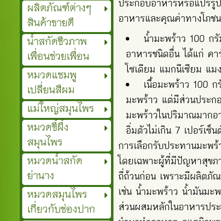
ประกอบอาหารหรือแปรรูป เ
ผลิตภัณฑ์ต่างๆ
อาหารและคุณค่าทางโภชนาก
สินค้าขายดี
น้ำมะพร้าว 100 กรั
น้ำสกัดชีวภาพ
อาหารชนิดอื่น ได้แก่ ค
เพื่อนช่วยเพื่อน
โซเดียม แมกนีเซียม แมง
หมวดแชมพู
เนื้อมะพร้าว 100 ก
เปลี่ยนสีผม
มะพร้าว แต่มีส่วนประกอ
แม่ใหญ่สมุนไพร
มะพร้าวในปริมาณมากอาจ
หมวดขี้ผึ้ง
อิ่มตัวไม่เกิน 7 เปอร์
สมุนไพร
การเลือกรับประทานมะพร้า
หมวดน้ำสกัด
โดยเฉพาะผู้ที่มีปัญหาสุข
ย่านาง
ถี่ถ้วนก่อน เพราะมีผลิตภ
เช่น น้ำมะพร้าว น้ำมันมะพ
หมวดสมุนไพร
ส่วนผสมหลักในอาหารประเภ
เกี่ยวกับช่องปาก