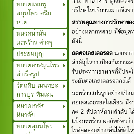
นำมาทำอาหาร ดูแลผิวพรรณ ห
หมวดแชมพู
บริโภคในปริมาณมากจึงอาจ
สมุนไพร ครีม
นวด
สรรพคุณทางการรักษาขอ
อย่างหลากหลาย มีข้อมูลท
หมวดน้ำมัน
ดังนี้
มะพร้าว ต่างๆ
ประสมบุญ
ลดคอเลสเตอรอล
นอกจากก
สำคัญในการป้องกันภาวะ
ค
หมวดยาสมุนไพร
รับประทานอาหารที่มีประโย
สำเร็จรูป
ระดับคอเลสเตอรอลลงได้
วัตถุดิบ เมนทอล
มะพร้าวแปรรูปอย่างแป้งม
การบูร พิมเสน
คอเลสเตอรอลในเลือด มีงา
หมวดเกลือ
ละ 2 สัปดาห์ตามลำดับ ได
หิมาลัย
แป้งมะพร้าว ผลลัพธ์พบว่า
หมวดสุมนไพร
ไรด์ลดลงอย่างเห็นได้ชัดใ