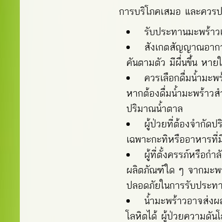
การบริโภคเสมอ และควรปฏิ
รับประทานมะพร้าวแ
สังเกตสัญญาณอากา
คันตามตัว มีผื่นขึ้น หา
ควรเลือกดื่มน้ำมะพ
หากต้องดื่มน้ำมะพร้าวส
ปริมาณน้ำตาล
ผู้ป่วยที่ต้องจำก
เฉพาะกะทิหรืออาหารที่ม
ผู้ที่ตั้งครรภ์หรื
ผลิตภัณฑ์ใด ๆ จากมะพร้
ปลอดภัยในการรับประทาน
น้ำมะพร้าวอาจส่ง
โลหิตได้ ผู้ป่วยความดั