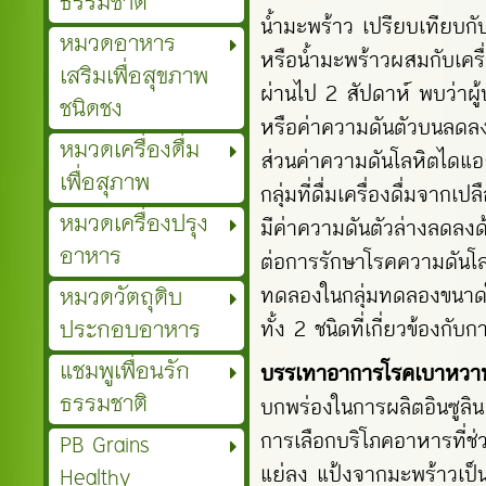
ธรรมชาติ
น้ำมะพร้าว เปรียบเทียบกับกา
หมวดอาหาร
หรือน้ำมะพร้าวผสมกับเครื
เสริมเพื่อสุขภาพ
ผ่านไป 2 สัปดาห์ พบว่าผู้
ชนิดชง
หรือค่าความดันตัวบนลดลงมา
หมวดเครื่องดื่ม
ส่วนค่าความดันโลหิตไดแอส
เพื่อสุภาพ
กลุ่มที่ดื่มเครื่องดื่มจาก
หมวดเครื่องปรุง
มีค่าความดันตัวล่างลดลงด้
อาหาร
ต่อการรักษาโรคความดันโลห
หมวดวัตถุดิบ
ทดลองในกลุ่มทดลองขนาดให
ประกอบอาหาร
ทั้ง 2 ชนิดที่เกี่ยวข้องกับก
แชมพูเพื่อนรัก
บรรเทาอาการ
โรคเบาหวา
ธรรมชาติ
บกพร่องในการผลิตอินซูลิน
การเลือกบริโภคอาหารที่ช่ว
PB Grains
Healthy
แย่ลง แป้งจากมะพร้าวเป็น