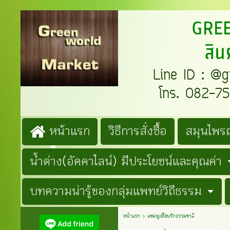
GREENW
สิน
Line ID : @gre
โทร. 082-759
หน้าแรก
วิธีการสั่งซื้อ
สมุนไพรถ
น้ำด่าง(อัคคาไลน์) มีประโยชน์และคุณค่า
บทความน่ารู้ของกลุ่มแพทย์วิถีธรรม
หน้าแรก
>
แชมพูเพื่อนรักธรรมชาติ