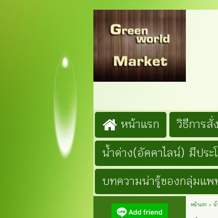
G
Lin
โ
หน้าแรก
วิธีการสั่ง
น้ำด่าง(อัคคาไลน์) มีประ
บทความน่ารู้ของกลุ่มแพท
หน้าแรก
>
น้