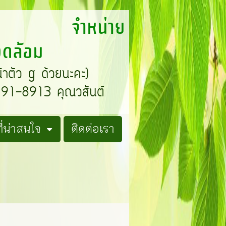
T จำหน่าย
แวดล้อม
น้าตัว g ด้วยนะคะ)
1-8913 คุณวสันต์
่น่าสนใจ
ติดต่อเรา