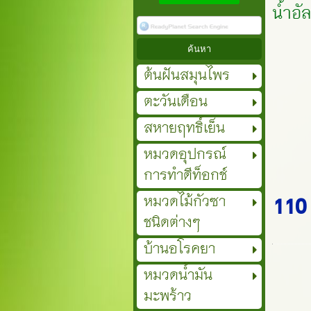
น้ำอั
ต้นฝันสมุนไพร
ตะวันเดือน
สหายฤทธิ์เย็น
หมวดอุปกรณ์
การทำดีท็อกช์
หมวดไม้กัวซา
110
ชนิดต่างๆ
บ้านอโรคยา
หมวดน้ำมัน
มะพร้าว