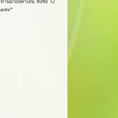
านน้ำอัลคาไลน์ สั่งซื้อ 12
งนะคะ*