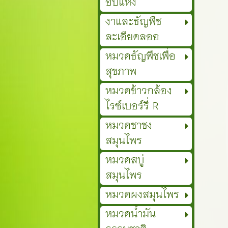
อบแห้ง
งาและธัญพืช
ละเอียดลออ
หมวดธัญพืชเพื่อ
สุขภาพ
หมวดข้าวกล้อง
ไรซ์เบอร์รี่ R
หมวดชาชง
สมุนไพร
หมวดสบู่
สมุนไพร
หมวดผงสมุนไพร
หมวดน้ำมัน