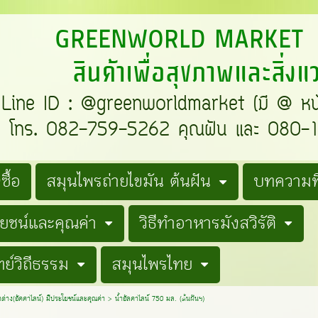
REENWORLD MARKE
สินค้าเพื่อสุขภาพและสิ่ง
e ID : @greenworldmarket (มี @ ห
ทร. 082-759-5262 คุณฝัน และ 080-19
ซื้อ
สมุนไพรถ่ายไขมัน ต้นฝัน
บทความที
โยชน์และคุณค่า
วิธีทำอาหารมังสวิรัติ
ย์วิถีธรรม
สมุนไพรไทย
ำด่าง(อัคคาไลน์) มีประโยชน์และคุณค่า
>
น้ำอัลคาไลน์ 750 มล. (ต้นฝันฯ)