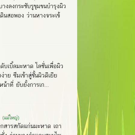
บางลงกระชับรูขุมขนบำรุงผิว
 ดินสอพอง ว่านหางจระเข้
ับเบิ้ลมะหาด โลชั่นเพื่อผิว
าย ซึมเข้าสู่ชั้นผิวดีเยีย
ที่ ยับยั้งการเก...
(แม่ใหญ่)
ากสารสกัดแก่นมะหาด เถา