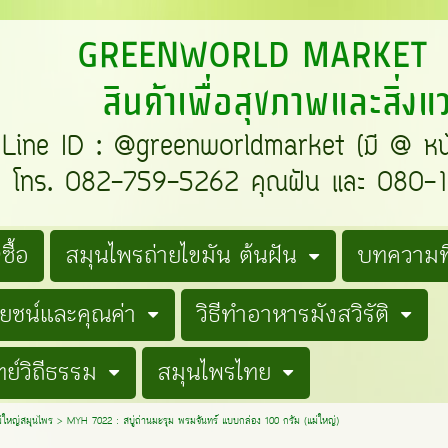
REENWORLD MARKE
สินค้าเพื่อสุขภาพและสิ่ง
e ID : @greenworldmarket (มี @ ห
ทร. 082-759-5262 คุณฝัน และ 080-19
ซื้อ
สมุนไพรถ่ายไขมัน ต้นฝัน
บทความที
โยชน์และคุณค่า
วิธีทำอาหารมังสวิรัติ
ย์วิถีธรรม
สมุนไพรไทย
ม่ใหญ่สมุนไพร
>
MYH 7022 : สบู่ถ่านมะรุม พรมจันทร์ แบบกล่อง 100 กรัม (แม่ใหญ่)