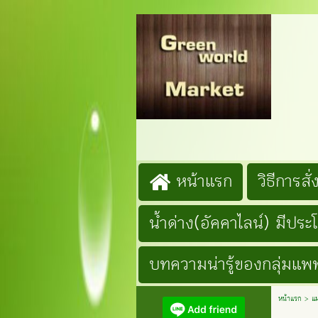
G
Lin
โ
หน้าแรก
วิธีการสั่ง
น้ำด่าง(อัคคาไลน์) มีประ
บทความน่ารู้ของกลุ่มแพท
หน้าแรก
>
แ