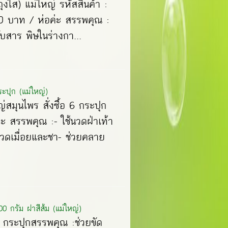
ุงใส) แม่ใหญ่ รหัสสินค้า :
 30 บาท / ห่อค่ะ สรรพคุณ :
ับสาร พิษในร่างกา...
ะปุก (แม่ใหญ่)
สมุนไพร สั่งซื้อ 6 กระปุก
่ะ สรรพคุณ :- ใช้นวดฝ่าเท้า
วดเมื่อยและชา- ช่วยคลาย
 กรัม ฝาสีส้ม (แม่ใหญ่)
 / กระปุกสรรพคุณ :ช่วยขัด