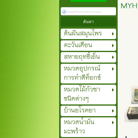
MYH 
ต้นฝันสมุนไพร
ตะวันเดือน
สหายฤทธิ์เย็น
หมวดอุปกรณ์
การทำดีท็อกช์
หมวดไม้กัวซา
ชนิดต่างๆ
บ้านอโรคยา
หมวดน้ำมัน
มะพร้าว