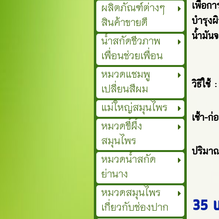
เพื่อก
ผลิตภัณฑ์ต่างๆ
บำรุงผิ
สินค้าขายดี
น้ำมันจ
น้ำสกัดชีวภาพ
เพื่อนช่วยเพื่อน
หมวดแชมพู
วิธีใช
เปลี่ยนสีผม
แม่ใหญ่สมุนไพร
เช้า-ก
หมวดขี้ผึ้ง
สมุนไพร
ปริมาณ
หมวดน้ำสกัด
ย่านาง
หมวดสมุนไพร
35 
เกี่ยวกับช่องปาก